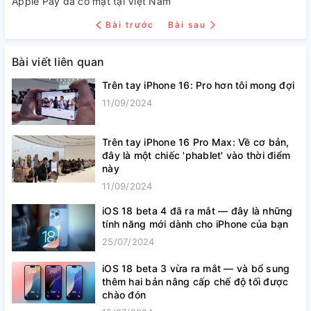
Apple Pay đã có mặt tại Việt Nam
Bài trước
Bài sau
Bài viết liên quan
Trên tay iPhone 16: Pro hơn tôi mong đợi
11/09/2024
Trên tay iPhone 16 Pro Max: Về cơ bản,
đây là một chiếc 'phablet' vào thời điểm
này
11/09/2024
iOS 18 beta 4 đã ra mắt — đây là những
tính năng mới dành cho iPhone của bạn
25/07/2024
iOS 18 beta 3 vừa ra mắt — và bổ sung
thêm hai bản nâng cấp chế độ tối được
chào đón