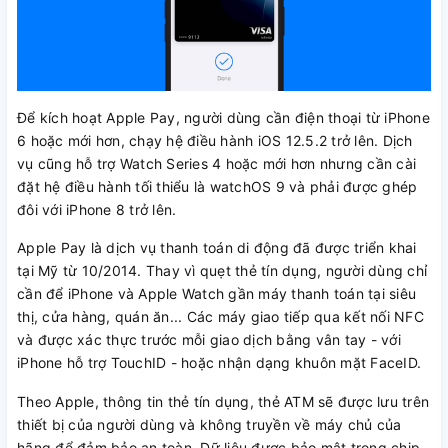
Để kích hoạt Apple Pay, người dùng cần điện thoại từ iPhone
6 hoặc mới hơn, chạy hệ điều hành iOS 12.5.2 trở lên. Dịch
vụ cũng hỗ trợ Watch Series 4 hoặc mới hơn nhưng cần cài
đặt hệ điều hành tối thiểu là watchOS 9 và phải được ghép
đôi với iPhone 8 trở lên.
Apple Pay là dịch vụ thanh toán di động đã được triển khai
tại Mỹ từ 10/2014. Thay vì quẹt thẻ tín dụng, người dùng chỉ
cần để iPhone và Apple Watch gần máy thanh toán tại siêu
thị, cửa hàng, quán ăn... Các máy giao tiếp qua kết nối NFC
và được xác thực trước mỗi giao dịch bằng vân tay - với
iPhone hỗ trợ TouchID - hoặc nhận dạng khuôn mặt FaceID.
Theo Apple, thông tin thẻ tín dụng, thẻ ATM sẽ được lưu trên
thiết bị của người dùng và không truyền về máy chủ của
hãng để đảm bảo an toàn. Dữ liệu được bảo mật trong chip