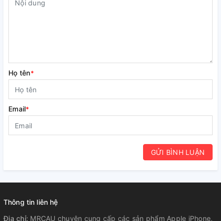
Họ tên
*
Email
*
GỬI BÌNH LUẬN
Thông tin liên hệ
Địa chỉ:
MRCAU chuyên cung cấp các sản phẩm Apple iPhone,