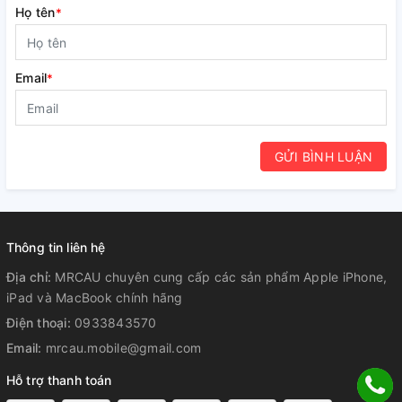
Họ tên
*
Email
*
GỬI BÌNH LUẬN
Thông tin liên hệ
Địa chỉ:
MRCAU chuyên cung cấp các sản phẩm Apple iPhone,
iPad và MacBook chính hãng
Điện thoại:
0933843570
Email:
mrcau.mobile@gmail.com
Hỗ trợ thanh toán