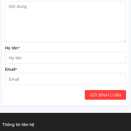
Họ tên
*
Email
*
GỬI BÌNH LUẬN
Thông tin liên hệ