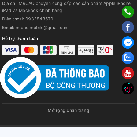
Địa chỉ:
MRCAU chuyên cung cấp các sản phẩm Apple iPhone,
iPad và MacBook chính hãng
Điện thoại:
0933843570
Email:
mrcau.mobile@gmail.com
Hỗ trợ thanh toán
Mở rộng chân trang
© Bản quyền thuộc về
MRCAU | Chuyên cung cấp iPhone iPad