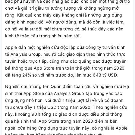
bậc phụ huynh và các nhà giáo dục, cho đến một thế giới trò
chơi và giải trí giàu trí tưởng tượng và không ngừng mở
rộng. Kết quả cho thấy đây không chỉ là những ứng dụng
đáng kinh ngạc đối với người dùng, mà đó còn là việc làm,
cơ hội và là sự đổi mới chưa từng có, sẽ thúc đẩy các nền
kinh tế toàn cầu trong nhiều năm tới".
Apple dẫn một nghiên cứu độc lập của công ty tư vấn kinh
tế Analysis Group, nêu rõ các giao dịch theo hình thức trực
tuyến hoặc trực tiếp, cũng như các quảng cáo được truyền
bá thông qua App Store trên toàn thế giới trong năm 2020
đã tăng 24% so với năm trước đó, lên mức 643 tỷ USD.
Nghiên cứu mang tên Quan điểm toàn cầu về nghiên cứu Hệ
sinh thái App Store của Analysis Group tập trung vào các
ứng dụng nhỏ hơn, với dưới 1 triệu lượt tải về và có doanh
thu chưa đầy 1 triệu USD trong năm 2020. Theo nghiên cứu
này, khoảng 90% tổng số giao dịch được điều phối thông
qua hệ sinh thái App Store trong năm 2020 diễn ra bên
ngoài cửa hàng ứng dụng trực tuyến này, có nghĩa là Apple
không thu hoa hồng từ những giao dịch như vậy.