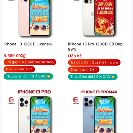
iPhone 13 128GB Likenew
IPhone 13 Pro 128GB Cũ Đẹp
99%
9.650.000₫
Liên hệ
Trả góp 0% | Qua thẻ tín dụng
Trả góp 0% | Qua thẻ tín dụng
Giao nhanh 2H *
Giao nhanh 2H *
Thu cũ lên đời | GIÁ CAO 💥
Thu cũ lên đời | GIÁ CAO 💥