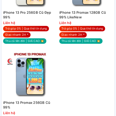
iPhone 13 Pro 256GB Cũ Đẹp
iPhone 13 Promax 128GB Cũ
99%
99% LikeNew
Liên hệ
Liên hệ
Trả góp 0% | Qua thẻ tín dụng
Trả góp 0% | Qua thẻ tín dụng
Giao nhanh 2H *
Giao nhanh 2H *
Thu cũ lên đời | GIÁ CAO 💥
Thu cũ lên đời | GIÁ CAO 💥
iPhone 13 Promax 256GB Cũ
99%
Liên hệ