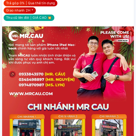
Trả góp 0% | Qua thẻ tín dụng
Giao nhanh 2H *
Thu cũ lên đời | GIÁ CAO 💥