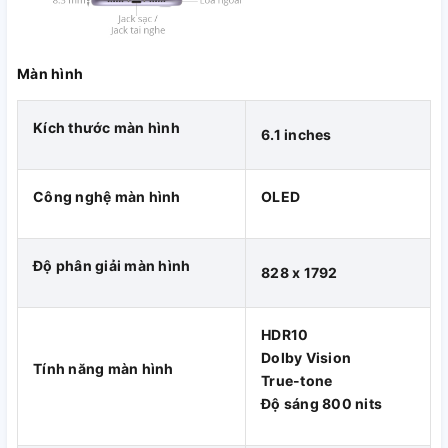
Chiếc iPhone này cũng được nâng cấp dung lượng
RAM 4
GB
thay vì 3 GB như thế hệ trước đó.
Màn hình
Kích thước màn hình
6.1 inches
Công nghệ màn hình
OLED
Độ phân giải màn hình
828 x 1792
HDR10
Dolby Vision
Tính năng màn hình
Thời lượng pin tốt nhất từ trước tới nay
True-tone
Độ sáng 800 nits
Khi nói đến thời lượng pin iPhone 11, hẳn nhiều người đã ước
ao rằng máy sẽ có viên pin tốt giống như iPhone Xr (có thời