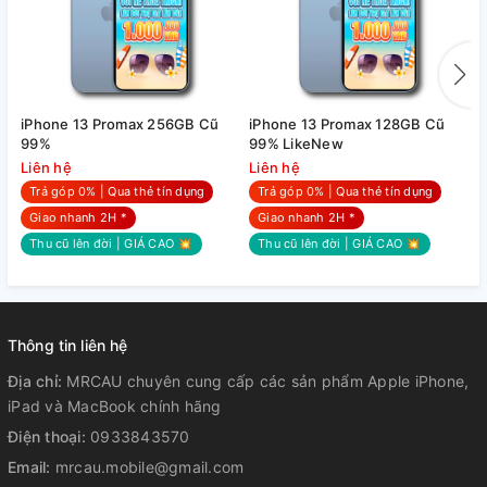
iPhone 13 Promax 256GB Cũ
iPhone 13 Promax 128GB Cũ
i
99%
99% LikeNew
Liên hệ
Liên hệ
L
Trả góp 0% | Qua thẻ tín dụng
Trả góp 0% | Qua thẻ tín dụng
Giao nhanh 2H *
Giao nhanh 2H *
Thu cũ lên đời | GIÁ CAO 💥
Thu cũ lên đời | GIÁ CAO 💥
Thông tin liên hệ
Địa chỉ:
MRCAU chuyên cung cấp các sản phẩm Apple iPhone,
iPad và MacBook chính hãng
Điện thoại:
0933843570
Email:
mrcau.mobile@gmail.com