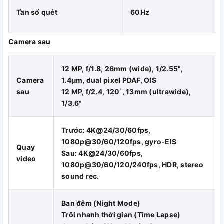
lượng pin tốt nhất so với bất kỳ iPhone hiện đại nào).
Tần số quét
60Hz
Như vậy với iPhone mới bạn hoàn toàn có thể sử dụng máy
lên tới 2 ngày mà không cần lo lắng việc thiết bị sẽ hết pin
Camera sau
giữa chừng.
12 MP, f/1.8, 26mm (wide), 1/2.55",
Camera
1.4µm, dual pixel PDAF, OIS
sau
12 MP, f/2.4, 120˚, 13mm (ultrawide),
1/3.6"
Trước: 4K@24/30/60fps,
1080p@30/60/120fps, gyro-EIS
Quay
Sau: 4K@24/30/60fps,
video
1080p@30/60/120/240fps, HDR, stereo
sound rec.
Ban đêm (Night Mode)
iPhone 11, Mạnh mẽ. Chụp
Trôi nhanh thời gian (Time Lapse)