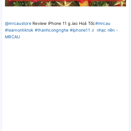
@mrcaustore
Review iPhone 11 g.iao Hoả Tốc
#mrcau
#learnontiktok
#thanhcongnghe
#iphone11
♬ nhạc nền -
MRCAU