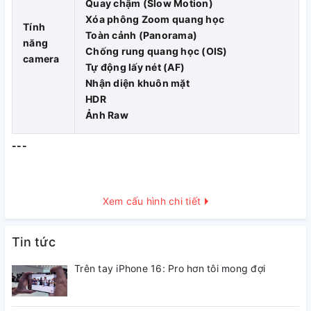
Quay chậm (Slow Motion)
ảnh siêu đẹp dung lượng pin
Xóa phông Zoom quang học
Tính
siêu khủng
Toàn cảnh (Panorama)
năng
Chống rung quang học (OIS)
camera
Tự động lấy nét (AF)
Nhận diện khuôn mặt
VỚI PHƯƠNG CHÂM LÀM VIỆC UY TÍN VÀ QUYỀN LỢI
HDR
KHÁCH HÀNG LÊN HÀNG ĐẦU.
Ảnh Raw
MR.CAU RẤT VUI KHI ĐƯỢC PHỤC VỤ KHÁCH HÀNG
---
Xem cấu hình chi tiết
Tin tức
Trên tay iPhone 16: Pro hơn tôi mong đợi