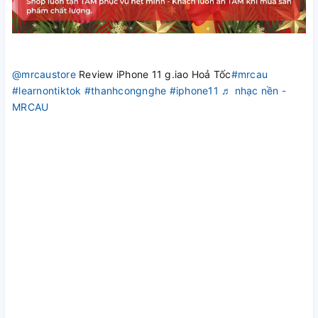
@mrcaustore
Review iPhone 11 g.iao Hoả Tốc
#mrcau
#learnontiktok
#thanhcongnghe
#iphone11
♬ nhạc nền -
MRCAU