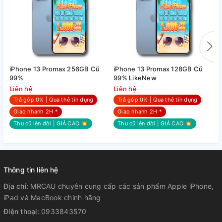
iPhone 13 Promax 256GB Cũ
iPhone 13 Promax 128GB Cũ
i
99%
99% LikeNew
Liên hệ
Liên hệ
L
Trả góp 0% | Qua thẻ tín dụng
Trả góp 0% | Qua thẻ tín dụng
Giao nhanh 2H *
Giao nhanh 2H *
Thu cũ lên đời | GIÁ CAO 💥
Thu cũ lên đời | GIÁ CAO 💥
Thông tin liên hệ
Địa chỉ:
MRCAU chuyên cung cấp các sản phẩm Apple iPhone,
iPad và MacBook chính hãng
Điện thoại:
0933843570