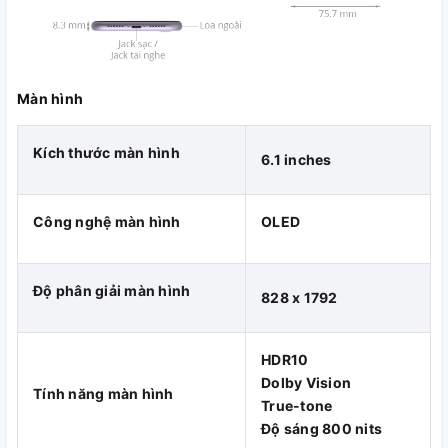
Chiếc iPhone này cũng được nâng cấp dung lượng
RAM 4
GB
thay vì 3 GB như thế hệ trước đó.
Màn hình
Kích thước màn hình
6.1 inches
Công nghệ màn hình
OLED
Độ phân giải màn hình
828 x 1792
HDR10
Dolby Vision
Tính năng màn hình
Thời lượng pin tốt nhất từ trước tới nay
True-tone
Độ sáng 800 nits
Khi nói đến thời lượng pin iPhone 11, hẳn nhiều người đã ước