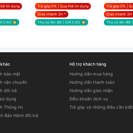
thẻ tín dụng
Trả góp 0% | Qua thẻ tín dụng
Trả góp 0% | Qu
Giao nhanh 2H *
Giao nhanh 2H 
Mode
mang lại những bức ảnh "vượt xa mong
GIÁ CAO 💥
Thu cũ lên đời | GIÁ CAO 💥
Thu cũ lên đời
u.
 khác
Hỗ trợ khách hàng
ch bảo mật
Hướng dẫn mua hàng
ch vận chuyển
Hướng dẫn thanh toán
h đổi trả
Hướng dẫn giao nhận
 sử dụng
Điều khoản dịch vụ
h Thông tin
Trả góp và những điều cần biết
h Bảo Hành đổi trả