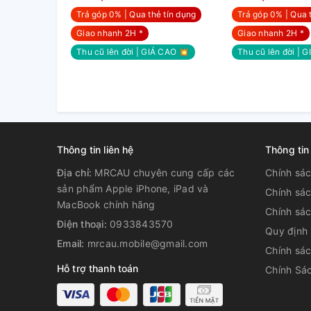
Trả góp 0% | Qua thẻ tín dụng
Trả góp 0% | Qua 
Giao nhanh 2H *
Giao nhanh 2H *
Tính năng mới này được Apple gọi là
chế độ Night 
Thu cũ lên đời | GIÁ CAO 💥
Thu cũ lên đời | 
đợi" với độ sáng cao và chi tiết được giữ lại khá nhiề
Thông tin liên hệ
Thông tin
Địa chỉ:
MRCAU chuyên cung cấp các
Chính sá
sản phẩm Apple iPhone, iPad và
Chính sá
MacBook chính hãng
Chính sác
Điện thoại:
0933843570
Quy định
Email:
mrcau.mobile@gmail.com
Chính sác
Hỗ trợ thanh toán
Chính Sác