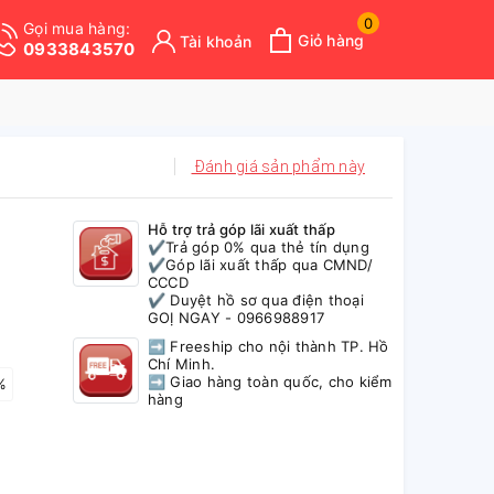
0
Gọi mua hàng:
Giỏ hàng
Tài khoản
0933843570
Đánh giá sản phẩm này
Hỗ trợ trả góp lãi xuất thấp
✔️Trả góp 0% qua thẻ tín dụng
✔️Góp lãi xuất thấp qua CMND/
CCCD
✔️ Duyệt hồ sơ qua điện thoại
GOỊ NGAY - 0966988917
➡ Freeship cho nội thành TP. Hồ
Chí Minh.
➡ Giao hàng toàn quốc, cho kiểm
%
hàng