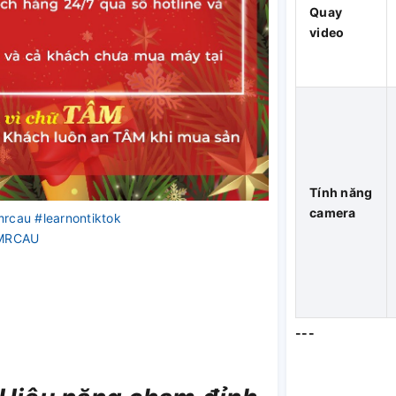
Quay
video
Tính năng
camera
mrcau
#learnontiktok
 MRCAU
---