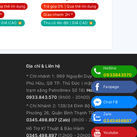
a thẻ tín dụng
Trả góp 0% | Qua thẻ tín dụng
Trả góp 0% |
*
Giao nhanh 2H *
Giao nhanh 
 | GIÁ CAO 💥
Thu cũ lên đời | GIÁ CAO 💥
Thu cũ lên đ
Địa chỉ & Liên hệ
Hotline
0933843570
* Chi nhánh 1: 969 Nguyễn Duy Trinh, P.
Phú Hữu, Q9 TP. Thủ Đức ( mặt tiền, kế
Fanpage
trạm xăng Petrolimex Số 16)
Hotline:
0933.843.570
(9h00 - 20h00)
Chat FB
* Chi Nhánh 2: 139/34 Đinh Bộ Lĩnh,
Phường 26, Quận Bình Thạnh TP. HCM
Zalo
0345.498.897 (Zalo)
(9h00 - 20h00)
0345498897
Hỗ Trợ Kĩ Thuật & Bảo Hành
Youtube
0345.498.897
(12h00 - 20h00)