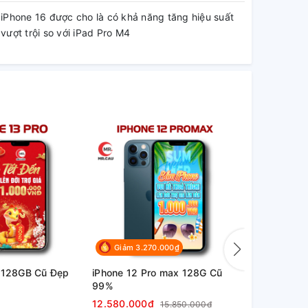
iPhone 16 được cho là có khả năng tăng hiệu suất
vượt trội so với iPad Pro M4
Giảm 3.270.000₫
Giảm 3.
o 128GB Cũ Đẹp
iPhone 12 Pro max 128G Cũ
iPhone 12 P
99%
98%
12.580.000₫
11.680.000
15.850.000₫