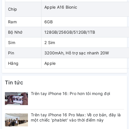
iPhone 14 Pro Max sử dụng cổng sạc Lightning, giúp iFans
Apple A16 Bionic
có thể sạc đến 50% pin chỉ trong 30 đến 35 phút với củ sạc
Chip
20W hoặc cao hơn. Dung lượng pin của iPhone 14 Pro Max là
Ram
6GB
4.323mAh (Đang cập nhật), thấp hơn một chút so với con số
4.352mAh của iPhone 13 Pro Max. Tuy nhiên thời lượng sạc
Bộ Nhớ
128GB/256GB/512GB/1TB
pin nhanh gấp đôi so với công nghệ sạc nhanh 20W đươcj
trang bị trên iPhone 13 Pro Max.
Sim
2 Sim
Pin
3200mAh, Hỗ trợ sạc nhanh 20W
Hãng
Apple
Tin tức
Trên tay iPhone 16: Pro hơn tôi mong đợi
Trên tay iPhone 16 Pro Max: Về cơ bản, đây là
một chiếc 'phablet' vào thời điểm này
5. RAM 6GB với vi xử lý A16 Bionic