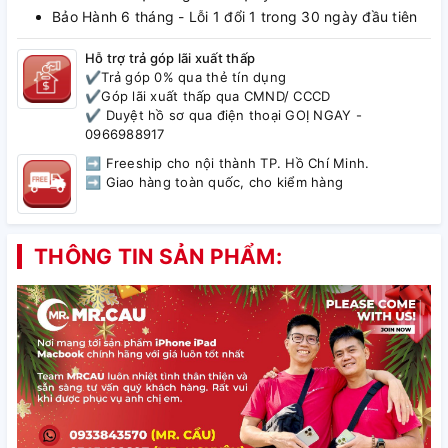
Bảo Hành 6 tháng - Lỗi 1 đổi 1 trong 30 ngày đầu tiên
Hỗ trợ trả góp lãi xuất thấp
✔️Trả góp 0% qua thẻ tín dụng
✔️Góp lãi xuất thấp qua CMND/ CCCD
✔️ Duyệt hồ sơ qua điện thoại GOỊ NGAY -
0966988917
➡ Freeship cho nội thành TP. Hồ Chí Minh.
➡ Giao hàng toàn quốc, cho kiểm hàng
THÔNG TIN SẢN PHẨM: