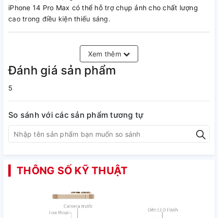
iPhone 14 Pro Max có thể hỗ trợ chụp ảnh cho chất lượng
cao trong điều kiện thiếu sáng.
Xem thêm
Đánh giá sản phẩm
5
So sánh với các sản phẩm tương tự
3. Công nghệ 5G với sóng NR
THÔNG SỐ KỸ THUẬT
mmWave cho khả năng truyền dữ
liệu cực nhanh
Công nghệ 5G được trang bị trên iPhone 14 Pro Max có con