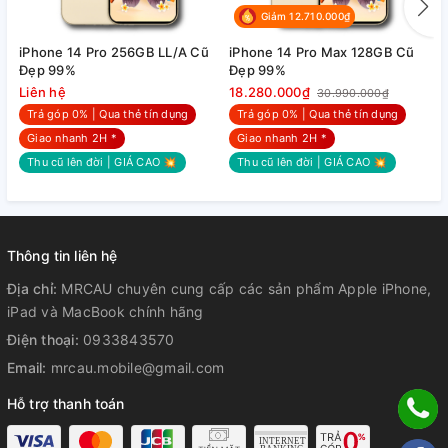
Giảm 12.710.000₫
điểm ảnh, cho màu sắc chân thực với độ sáng cao.
iPhone 14 Pro 256GB LL/A Cũ
iPhone 14 Pro Max 128GB Cũ
i
Đẹp 99%
Đẹp 99%
Đ
Liên hệ
18.280.000₫
1
30.990.000₫
Trả góp 0% | Qua thẻ tín dụng
Trả góp 0% | Qua thẻ tín dụng
7. Công nghệ màn hình luôn sáng -
Giao nhanh 2H *
Giao nhanh 2H *
Always on display
Thu cũ lên đời | GIÁ CAO 💥
Thu cũ lên đời | GIÁ CAO 💥
Với công nghệ Alway on display, màn hình iPhone 14 Pro
Max sẽ duy trì độ sáng ở những vùng được quy định để hiển
thị các thông báo về thời gian, lịch trình, tin nhắn, cuộc
Thông tin liên hệ
gọi,... mà người dùng không phải liên tục mở màn hình điện
thoại để kiểm tra.
Địa chỉ:
MRCAU chuyên cung cấp các sản phẩm Apple iPhone,
iPad và MacBook chính hãng
Điện thoại:
0933843570
9. Khung nhôm và mặt kính
Email:
mrcau.mobile@gmail.com
Ceramic Shield sang trọng
Hỗ trợ thanh toán
iPhone 14 Pro Max vẫn được trang bị khung nhôm và mặt