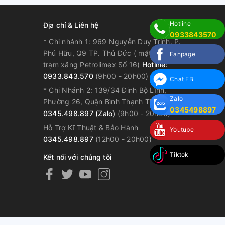
Hotline
Địa chỉ & Liên hệ
0933843570
* Chi nhánh 1: 969 Nguyễn Duy Trinh, P.
Phú Hữu, Q9 TP. Thủ Đức ( mặt tiền, kế
Fanpage
trạm xăng Petrolimex Số 16)
Hotline:
0933.843.570
(9h00 - 20h00)
Chat FB
* Chi Nhánh 2: 139/34 Đinh Bộ Lĩnh,
Zalo
Phường 26, Quận Bình Thạnh TP. HCM
0345498897
0345.498.897 (Zalo)
(9h00 - 20h00)
Hỗ Trợ Kĩ Thuật & Bảo Hành
Youtube
0345.498.897
(12h00 - 20h00)
Tiktok
Kết nối với chúng tôi