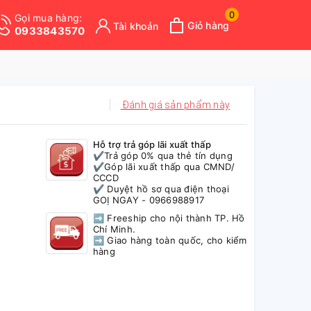
0
Gọi mua hàng:
Giỏ hàng
Tài khoản
0933843570
Đánh giá sản phẩm này
Hỗ trợ trả góp lãi xuất thấp
✔️Trả góp 0% qua thẻ tín dụng
✔️Góp lãi xuất thấp qua CMND/
CCCD
✔️ Duyệt hồ sơ qua điện thoại
GOỊ NGAY - 0966988917
➡ Freeship cho nội thành TP. Hồ
Chí Minh.
➡ Giao hàng toàn quốc, cho kiểm
hàng