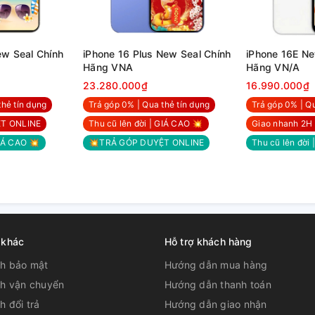
ew Seal Chính
iPhone 16 Plus New Seal Chính
iPhone 16E Ne
Hãng VNA
Hãng VN/A
23.280.000₫
16.990.000₫
thẻ tín dụng
Trả góp 0% | Qua thẻ tín dụng
Trả góp 0% | Qu
T ONLINE
Thu cũ lên đời | GIÁ CAO 💥
Giao nhanh 2H 
GIÁ CAO 💥
💥TRẢ GÓP DUYỆT ONLINE
Thu cũ lên đời
 khác
Hỗ trợ khách hàng
ch bảo mật
Hướng dẫn mua hàng
ch vận chuyển
Hướng dẫn thanh toán
h đổi trả
Hướng dẫn giao nhận