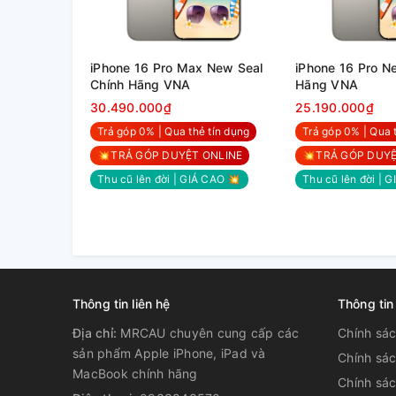
iPhone 16 Pro Max New Seal
iPhone 16 Pro N
Chính Hãng VNA
Hãng VNA
30.490.000₫
25.190.000₫
Trả góp 0% | Qua thẻ tín dụng
Trả góp 0% | Qua 
💥TRẢ GÓP DUYỆT ONLINE
💥TRẢ GÓP DUYỆ
Thu cũ lên đời | GIÁ CAO 💥
Thu cũ lên đời | 
Thông tin liên hệ
Thông tin
Địa chỉ:
MRCAU chuyên cung cấp các
Chính sá
sản phẩm Apple iPhone, iPad và
Chính sá
MacBook chính hãng
Chính sác