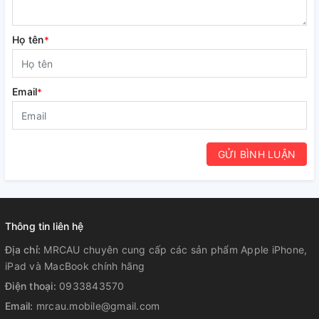
Họ tên
*
Email
*
GỬI BÌNH LUẬN
Thông tin liên hệ
Địa chỉ:
MRCAU chuyên cung cấp các sản phẩm Apple iPhone,
iPad và MacBook chính hãng
Điện thoại:
0933843570
Email:
mrcau.mobile@gmail.com