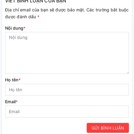
VIẾT BÌNH LUẬN CỦA BẠN
Địa chỉ email của bạn sẽ được bảo mật. Các trường bắt buộc
được đánh dấu
*
Nội dung
*
Họ tên
*
Email
*
GỬI BÌNH LUẬN