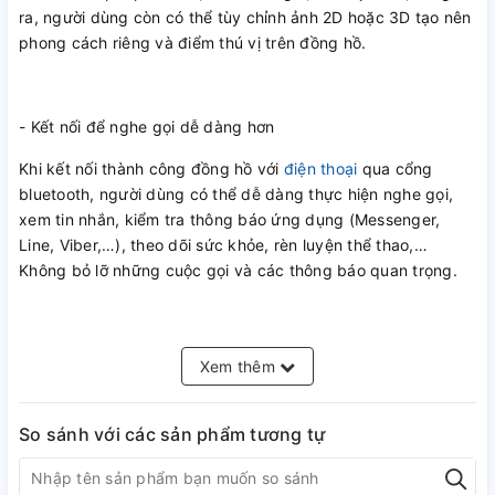
ra, người dùng còn có thể tùy chỉnh ảnh 2D hoặc 3D tạo nên
phong cách riêng và điểm thú vị trên đồng hồ.
- Kết nối để nghe gọi dễ dàng hơn
Khi kết nối thành công đồng hồ với
điện thoại
qua cổng
bluetooth, người dùng có thể dễ dàng thực hiện nghe gọi,
xem tin nhắn, kiểm tra thông báo ứng dụng (Messenger,
Line, Viber,…), theo dõi sức khỏe, rèn luyện thể thao,…
Không bỏ lỡ những cuộc gọi và các thông báo quan trọng.
-Thời gian dùng khoảng 1.5 ngày
Xem thêm
Viên
pin
trên mẫu đồng hồ này cho thời gian dùng 1.5 ngày
trong một lần sạc và mất khoảng 2 giờ để sạc đầy pin.
Cáp
So sánh với các sản phẩm tương tự
sạc
hoàn toàn không có thay đổi so với thế hệ Apple Watch
đầu tiên. Ở bản nâng cấp lần này, hãng không những không