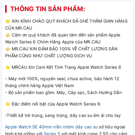
THÔNG TIN SẢN PHẨM:
🌟 XIN KÍNH CHÀO QUÝ KHÁCH ĐÃ GHÉ THĂM GIAN HÀNG
CỦA MR.CAU
⚜️ Cảm ơn quý khách đã quan tâm đến sản phẩm Apple
Watch Series 6 Chính Hãng Apple của MR.CAU
⚜️ MR.CAU XIN ĐẢM BẢO 100% VỀ CHẤT LƯỢNG SẢN
PHẨM CŨNG NHƯ CHẤT LƯỢNG DỊCH VỤ
⭐ MRCAU Xin Cam Kết Tình Trạng Apple Watch Series 6
- Máy mới 100%, nguyên seal, chưa active, bảo hành 12
tháng chính hãng Apple Việt Nam
- Bộ sản phẩm bao gồm: Máy, Cáp sạc, Sách Hướng Dẫn
⭐ Đặc điểm nổi bật của Apple Watch Series 6:
-Thiết kế trẻ trung, sang trọng, dây cao su êm ái cho tay
Apple Watch SE 40mm viền nhôm dây cao su
sở hữu ngoại
hình khá giống với
Series 5
với mặt kính cong 2.5D cho cảm