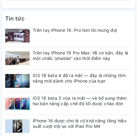
thay đổi về thời lượng pin của sản phẩm mà còn thêm nhiều
tính năng mới yêu cầu lượng pin nhiều, đây là một điều đáng
buồn đối với các tín đồ Apple.
Tin tức
Trên tay iPhone 16: Pro hơn tôi mong đợi
-Cảm biến đo nhịp tim liên tục, theo dõi sức khỏe mỗi ngày
Trang bị cảm biến nhịp tim cùng thiết kế dây đeo ôm sát cổ
Trên tay iPhone 16 Pro Max: Về cơ bản, đây là
tay giúp các tính năng như
đo nhịp tim
, theo dõi giấc ngủ
một chiếc 'phablet' vào thời điểm này
hoạt động liên tục và chính xác. Đưa ra những số liệu đầy đủ
và cảnh báo khi nhận thấy nhịp tim cũng như giấc ngủ người
iOS 18 beta 4 đã ra mắt — đây là những tính
dùng bất thường.
năng mới dành cho iPhone của bạn
Một điều đáng tiếc ở Apple Watch SE là điện tâm đồ (ECG) bị
lược bỏ, nhưng thay vào đó là khả năng đo độ cao theo thời
iOS 18 beta 3 vừa ra mắt — và bổ sung thêm
gian thực như phiên bản
hai bản nâng cấp chế độ tối được chào đón
Series 6
, tính năng này cực kỳ hữu
ích cho những ai thường xuyên leo núi (phiên bản S5 và S4
không có tính năng này).
iPhone 16 được cho là có khả năng tăng hiệu
suất vượt trội so với iPad Pro M4