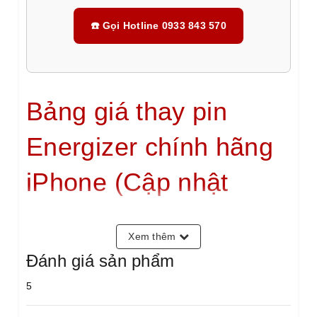
☎️ Gọi Hotline 0933 843 570
Bảng giá thay pin
Energizer chính hãng
iPhone (Cập nhật
10/2025)
Xem thêm
Energizer là pin gì?
Đánh giá sản phẩm
Pin Energizer
là thương hiệu Pin cao cấp đến từ Mỹ với
5
chất lượng chuẩn quốc tế và hiệu năng bền bỉ. Pin được
sản xuất theo tiêu chuẩn CE, FCC, RoHS, đảm bảo an