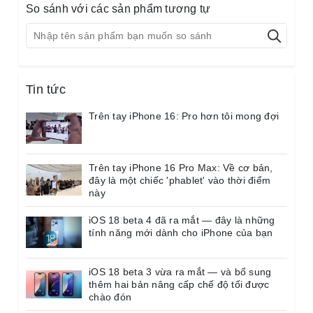
So sánh với các sản phẩm tương tự
toàn tuyệt đối. Hiện tại
Energizer
mang tới pin dung
lượng chuẩn và dung lượng siêu cao cho khách hàng
lựa chọn.
Quyền lợi khi thay pin Pisen tại MRCAU:
Tin tức
✅ Pin phân phối chính hãng – đầy đủ tem chống giả
và mã QR xác minh
Trên tay iPhone 16: Pro hơn tôi mong đợi
✅ Có dung lượng chuẩn hoặc siêu dung lượng theo
nhu cầu của khách hàng
Trên tay iPhone 16 Pro Max: Về cơ bản,
✅ Không lỗi hiệu năng, tương thích với tất cả dòng
đây là một chiếc 'phablet' vào thời điểm
iPhone
này
✅ Bảo hành 12 tháng 1 đổi 1
iOS 18 beta 4 đã ra mắt — đây là những
tính năng mới dành cho iPhone của bạn
✅ Thay lấy liền 30 phút
✅ Miễn phí thay rong kháng nước và đóng áp
suất nhiệt đảm bảo giữ khả năng kháng nước
iOS 18 beta 3 vừa ra mắt — và bổ sung
thêm hai bản nâng cấp chế độ tối được
cho máy
chào đón
✅
Đặc biệt có hỗ trợ thay pin tận nhà, phí chỉ từ