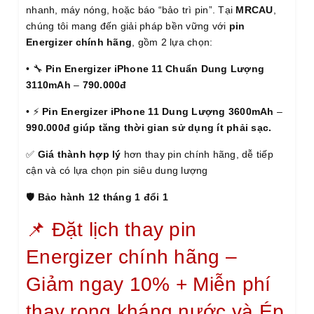
nhanh, máy nóng, hoặc báo “bảo trì pin”. Tại
MRCAU
,
chúng tôi mang đến giải pháp bền vững với
pin
Energizer chính hãng
, gồm 2 lựa chọn:
• 🔧
Pin Energizer iPhone 11 Chuẩn Dung Lượng
3110mAh
–
790.000đ
• ⚡
Pin Energizer iPhone 11 Dung Lượng 3600mAh
–
990.000đ giúp tăng thời gian sử dụng ít phải sạc.
✅
Giá thành hợp lý
hơn thay pin chính hãng, dễ tiếp
cận và có lựa chọn pin siêu dung lượng
🛡
Bảo hành 12 tháng 1 đổi 1
📌 Đặt lịch thay pin
Energizer chính hãng –
Giảm ngay 10% + Miễn phí
thay rong kháng nước và Ép