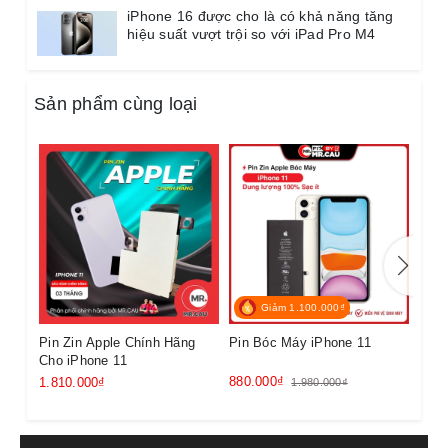
iPhone 16 được cho là có khả năng tăng
49K
hiệu suất vượt trội so với iPad Pro M4
Bảng giá Energizer iPhone
(Cập nhật 10/2025)
Sản phẩm cùng loại
Mã iPhone
Dung lượng chuẩn
Giá
iPhone 7G
1960mAh
450.000đ
iPhone 7 Plus
2900mAh
480.000đ
Giảm 1.100.000₫
iPhone 8
1821mAh
480.000đ
Pin Zin Apple Chính Hãng
Pin Bóc Máy iPhone 11
Pin 
iPhone 8 Plus
2691mAh
550.000đ
Cho iPhone 11
880.000₫
790.
1.810.000₫
1.980.000₫
iPhone SE 2020
1821mAh
580.000đ