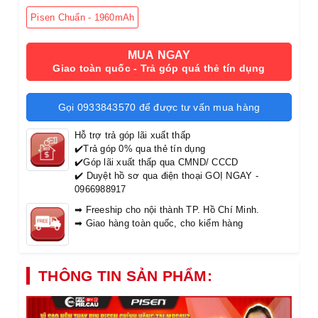
Pisen Chuẩn - 1960mAh
MUA NGAY
Giao toàn quốc - Trả góp quá thẻ tín dụng
Gọi 0933843570 để được tư vấn mua hàng
Hỗ trợ trả góp lãi xuất thấp
✔️Trả góp 0% qua thẻ tín dụng
✔️Góp lãi xuất thấp qua CMND/ CCCD
✔️ Duyệt hồ sơ qua điện thoại GOỊ NGAY -
0966988917
➡ Freeship cho nội thành TP. Hồ Chí Minh.
➡ Giao hàng toàn quốc, cho kiểm hàng
THÔNG TIN SẢN PHẨM: