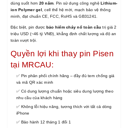
dùng suốt hơn
20 năm
. Pin sử dụng công nghệ
Lithium-
ion Polymer gel
, cell thế hệ mới, mạch bảo vệ thông
minh, đạt chuẩn CE, FCC, RoHS và GB31241.
Đặc biệt, pin được
bảo hiểm cháy nổ toàn cầu
trị giá 2
triệu USD (~46 tỷ VNĐ), khẳng định chất lượng và độ an
toàn vượt trội.
Quyền lợi khi thay pin Pisen
tại MRCAU:
✅ Pin phân phối chính hãng – đầy đủ tem chống giả
và mã QR xác minh
✅ Có dung lượng chuẩn hoặc siêu dung lượng theo
nhu cầu của khách hàng
✅ Không lỗi hiệu năng, tương thích với tất cả dòng
iPhone
✅ Bảo hành 12 tháng 1 đổi 1