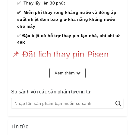
✅ Thay lấy liền 30 phút
✅ Miễn phí thay rong kháng nước và đóng áp
suất nhiệt đảm bảo giữ khả năng kháng nước
cho máy
✅
Đặc biệt có hỗ trợ thay pin tận nhà, phí chỉ từ
49K
📌 Đặt lịch thay pin Pisen
chính hãng – Giảm ngay
Xem thêm
10%
So sánh với các sản phẩm tương tự
📌 Đặt lịch thay pin Pisen iPhone 7 chính hãng
– Giảm ngay 10%
Dung lượng chuẩn 1960mAH - 450.000đ | Dung
Tin tức
lượng cao ---mAh - Liên hệ