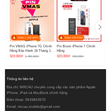
lượng
Giá
lượng
Giá
iPhone
chuẩn
cao
iPhone
1960mAh
450.000đ
-
-
7G
iPhone
Giảm 1.160.000₫
Giảm 160.000₫
2900mAh
480.000đ
-
-
7 Plus
Pin VMAS iPhone 7G Chính
Pin Bison iPhone 7 Chính
Pin 
Hãng Bảo Hành 18 Tháng 1
Hãng
Cho 
iPhone
đổi 1
1821mAh
480.000đ
-
-
320.000₫
320.000₫
450.
1.480.000₫
480.000₫
8
iPhone
2691mAh
550.000đ
3220mAh
750
8 Plus
Thông tin liên hệ
Địa chỉ:
MRCAU chuyên cung cấp các sản phẩm Apple
iPhone
iPhone, iPad và MacBook chính hãng
SE
1821mAh
580.000đ
-
-
Điện thoại:
0933843570
2020
Email:
mrcau.mobile@gmail.com