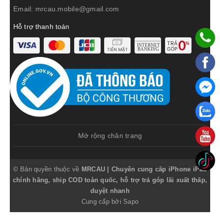
Email:
mrcau.mobile@gmail.com
iPhone
Hỗ trợ thanh toán
2716mAh
630.000đ
2960mAh
830.0
X
iPhone
2942mAh
590.000đ
3250mAh
830.0
XR
iPhone
2658mAh
690.000đ
3030mAh
880.0
XS
iPhone
Mở rộng chân trang
XS
3174mAh
790.000đ
3450mAh
990.0
Max
© Bản quyền thuộc về
MRCAU | Chuyên cung cấp iPhone iPad
iPhone
3110mAh
790.000đ
3580mAh
990.0
chính hãng, ship COD toàn quốc, hỗ trợ trả góp lãi xuất thấp,
11
duyệt nhanh
Cung cấp bởi
Sapo
iPhone
3046mAh
890.000đ
-
-
11 Pro