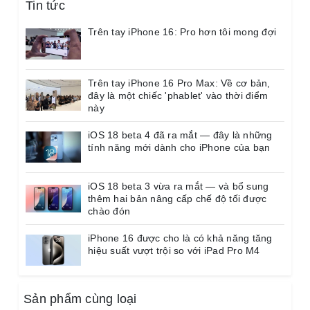
Tin tức
Dung lượng chuẩn 2716mAH - 630.000đ | Dung
lượng cao 2960mAh - 830.000đ
Trên tay iPhone 16: Pro hơn tôi mong đợi
💬 Chat Messenger Đặt Lịch
Trên tay iPhone 16 Pro Max: Về cơ bản,
đây là một chiếc 'phablet' vào thời điểm
này
💬 Chat Zalo Đặt Lịch
iOS 18 beta 4 đã ra mắt — đây là những
tính năng mới dành cho iPhone của bạn
☎️ Gọi Hotline 0933 843 570
iOS 18 beta 3 vừa ra mắt — và bổ sung
thêm hai bản nâng cấp chế độ tối được
chào đón
iPhone 16 được cho là có khả năng tăng
Bảng giá Pisen iPhone (Cập
hiệu suất vượt trội so với iPad Pro M4
nhật 11/2025)
Sản phẩm cùng loại