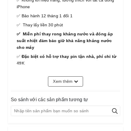
iPhone
✅ Bảo hành 12 tháng 1 đổi 1
✅ Thay lấy liền 30 phút
✅ Miễn phí thay rong kháng nước và đóng áp
suất nhiệt đảm bảo giữ khả năng kháng nước
cho máy
✅
Đặc biệt có hỗ trợ thay pin tận nhà, phí chỉ từ
49K
📌 Đặt lịch thay pin Pisen
Xem thêm
chính hãng – Giảm ngay
10%
So sánh với các sản phẩm tương tự
📌 Đặt lịch thay pin Pisen iPhone X chính hãng
– Giảm ngay 10%