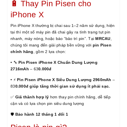
🔋 Thay Pin Pisen cho
iPhone X
Pin iPhone X thường bị chai sau 1–2 năm sử dụng, hiện
tại thì một số máy pin đã chai gây ra tình trạng tụt pin
nhanh, máy nóng, hoặc báo “bảo trì pin”. Tại
MRCAU
,
chúng tôi mang đến giải pháp bền vững với
pin Pisen
chính hãng
, gồm 2 lựa chọn:
• 🔧
Pin Pisen iPhone X Chuẩn Dung Lượng
2716mAh
– 63
0.000đ
• ⚡
Pin Pisen iPhone X Siêu Dung Lượng 2960mAh
–
83
0.000đ giúp tăng thời gian sử dụng ít phải sạc.
✅
Giá thành hợp lý
hơn thay pin chính hãng, dễ tiếp
cận và có lựa chọn pin siêu dung lượng
🛡
Bảo hành 12 tháng 1 đổi 1