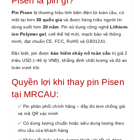
Pisen là pin gì?
Pin Pisen
là thương hiệu linh kiện điện tử toàn cầu, có
mặt tại hơn
30 quốc gia
và được hàng triệu người tin
dùng suốt hơn
20 năm
. Pin sử dụng công nghệ
Lithium-
ion Polymer gel
, cell thế hệ mới, mạch bảo vệ thông
minh, đạt chuẩn CE, FCC, RoHS và GB31241.
Đặc biệt, pin được
bảo hiểm cháy nổ toàn cầu
trị giá 2
triệu USD (~46 tỷ VNĐ), khẳng định chất lượng và độ an
toàn vượt trội.
Quyền lợi khi thay pin Pisen
tại MRCAU:
✅ Pin phân phối chính hãng – đầy đủ tem chống giả
và mã QR xác minh
✅ Có dung lượng chuẩn hoặc siêu dung lượng theo
nhu cầu của khách hàng
✅ Không lỗi hiệu năng, tương thích với tất cả dòng