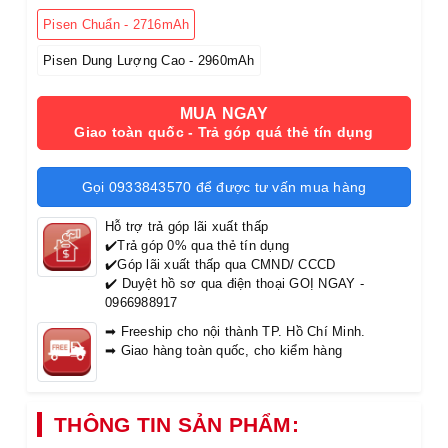
Pisen Chuẩn - 2716mAh
Pisen Dung Lượng Cao - 2960mAh
MUA NGAY
Giao toàn quốc - Trả góp quá thẻ tín dụng
Gọi 0933843570 để được tư vấn mua hàng
Hỗ trợ trả góp lãi xuất thấp
✔️Trả góp 0% qua thẻ tín dụng
✔️Góp lãi xuất thấp qua CMND/ CCCD
✔️ Duyệt hồ sơ qua điện thoại GOỊ NGAY -
0966988917
➡ Freeship cho nội thành TP. Hồ Chí Minh.
➡ Giao hàng toàn quốc, cho kiểm hàng
THÔNG TIN SẢN PHẨM: