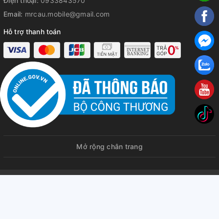
Điện thoại:
0933843570
Email:
mrcau.mobile@gmail.com
Hỗ trợ thanh toán
Mở rộng chân trang
© Bản quyền thuộc về
MRCAU | Chuyên cung cấp iPhone iPad
chính hãng, ship COD toàn quốc, hỗ trợ trả góp lãi xuất thấp, duyệt
nhanh
Cung cấp bởi
Sapo