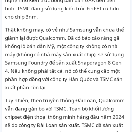
nghệ nhờ kiến ​​trúc bóng bán dẫn GAA tiên tiến
hơn.
TSMC đang sử dụng kiến ​​trúc FinFET cũ hơn
cho chip 3nm.
Thật không may, có vẻ như Samsung vẫn chưa thể
giành lại được Qualcomm.
Đã có báo cáo rằng gã
khổng lồ bán dẫn Mỹ, một công ty không có nhà
máy (không có nhà máy sản xuất chip), sẽ sử dụng
Samsung Foundry để sản xuất Snapdragon 8 Gen
4. Nếu không phải tất cả, nó có thể cung cấp một
phần hợp đồng với công ty Hàn Quốc và TSMC sản
xuất phần còn lại.
Tuy nhiên, theo truyền thông Đài Loan, Qualcomm
vẫn đang gắn bó với TSMC.
Toàn bộ khối lượng
chipset điện thoại thông minh hàng đầu năm 2024
sẽ do công ty Đài Loan sản xuất.
TSMC đã sản xuất