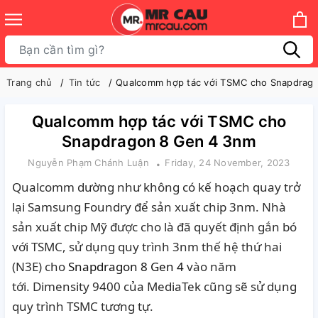
Trang chủ
Tin tức
Qualcomm hợp tác với TSMC cho Snapdrag
Qualcomm hợp tác với TSMC cho
Snapdragon 8 Gen 4 3nm
Nguyễn Phạm Chánh Luận
Friday, 24 November, 2023
Qualcomm dường như không có kế hoạch quay trở
lại Samsung Foundry để sản xuất chip 3nm.
Nhà
sản xuất chip Mỹ được cho là đã quyết định gắn bó
với TSMC, sử dụng quy trình 3nm thế hệ thứ hai
(N3E) cho
Snapdragon 8 Gen 4
vào năm
tới.
Dimensity 9400 của MediaTek cũng sẽ sử dụng
quy trình TSMC tương tự.