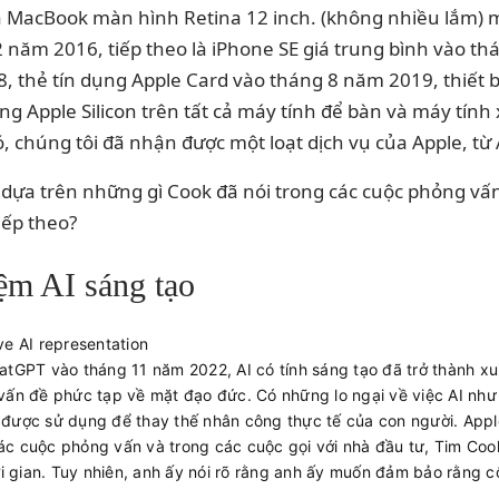
à MacBook màn hình Retina 12 inch. (không nhiều lắm) 
 năm 2016, tiếp theo là iPhone SE giá trung bình vào t
thẻ tín dụng Apple Card vào tháng 8 năm 2019, thiết bị
 Apple Silicon trên tất cả máy tính để bàn và máy tính
, chúng tôi đã nhận được một loạt dịch vụ của Apple, từ
 dựa trên những gì Cook đã nói trong các cuộc phỏng vấ
iếp theo?
ệm AI sáng tạo
atGPT vào tháng 11 năm 2022, AI có tính sáng tạo đã trở thành xu
vấn đề phức tạp về mặt đạo đức. Có những lo ngại về việc AI như
 được sử dụng để thay thế nhân công thực tế của con người. Appl
c cuộc phỏng vấn và trong các cuộc gọi với nhà đầu tư, Tim Cook
 gian. Tuy nhiên, anh ấy nói rõ rằng anh ấy muốn đảm bảo rằng 