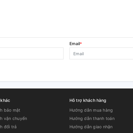
Email
*
 khác
Hỗ trợ khách hàng
ch bảo mật
Hướng dẫn mua hàng
ch vận chuyển
Hướng dẫn thanh toán
h đổi trả
Hướng dẫn giao nhận