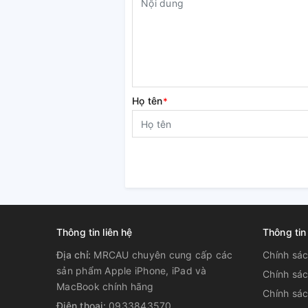
Họ tên
*
Thông tin liên hệ
Thông tin
Địa chỉ:
MRCAU chuyên cung cấp các
Chính sá
sản phẩm Apple iPhone, iPad và
Chính sá
MacBook chính hãng
Chính sác
Điện thoại:
0933843570