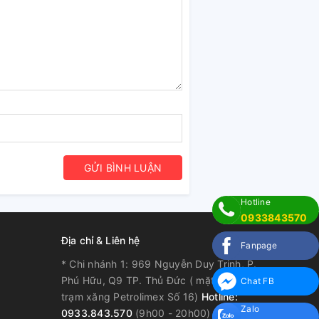
GỬI BÌNH LUẬN
Hotline
0933843570
Địa chỉ & Liên hệ
Fanpage
* Chi nhánh 1: 969 Nguyễn Duy Trinh, P.
Phú Hữu, Q9 TP. Thủ Đức ( mặt tiền, kế
Chat FB
trạm xăng Petrolimex Số 16)
Hotline:
Zalo
0933.843.570
(9h00 - 20h00)