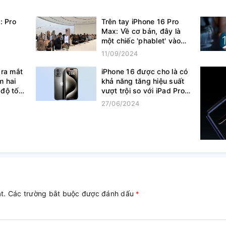
: Pro
Trên tay iPhone 16 Pro
Max: Về cơ bản, đây là
một chiếc 'phablet' vào
thời điểm này
11/09/2024
 ra mắt
iPhone 16 được cho là có
m hai
khả năng tăng hiệu suất
độ tối
vượt trội so với iPad Pro
M4
27/06/2024
ật. Các trường bắt buộc được đánh dấu
*