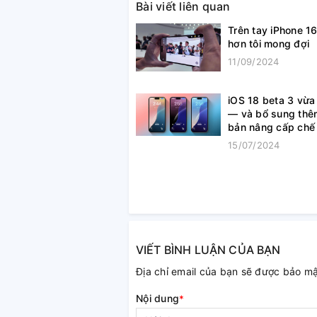
Bài viết liên quan
Trên tay iPhone 16
hơn tôi mong đợi
11/09/2024
iOS 18 beta 3 vừa
— và bổ sung thê
bản nâng cấp chế 
được chào đón
15/07/2024
VIẾT BÌNH LUẬN CỦA BẠN
Địa chỉ email của bạn sẽ được bảo m
Nội dung
*