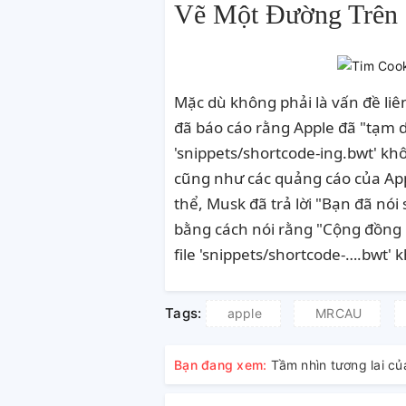
Vẽ Một Đường Trên 
Mặc dù không phải là vấn đề li
đã báo cáo
rằng Apple đã "tạm dừ
'snippets/shortcode-ing.bwt' k
cũng như các quảng cáo của Appl
thể, Musk
đã trả lời
"Bạn đã nói s
bằng cách nói rằng "Cộng đồng Do
file 'snippets/shortcode-….bwt' 
Tags:
apple
MRCAU
Bạn đang xem:
Tầm nhìn tương lai củ