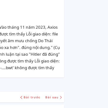
. Vào tháng 11 năm 2023,
Axios
ợc tìm thấy Lỗi giao diện: file
thuyết âm mưu chống Do Thái
áo xa hơn". đúng nội dung." (Cụ
nh luận tại sao "Hitler đã đúng"
ông được tìm thấy Lỗi giao diện:
de-….bwt' không được tìm thấy
Bài trước
Bài sau