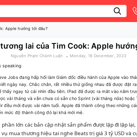
ok: Apple hướng tới đâu?
tương lai của Tim Cook: Apple hướn
Nguyễn Phạm Chánh Luận
Monday, 18 December, 2023
eve Jobs đang hấp hối làm Giám đốc điều hành của Apple vào thá
biết ngày nay. Chắc chắn, rất nhiều thứ giống nhau đã được đặt ra
 thấy ngay từ cái nhìn đầu tiên. IPad đã được ra mắt vào năm tr
ược vài tháng và vẫn chưa có sẵn cho Sprint (vài tháng nữa) hoặc
r đều mới được vài năm tuổi. Apple đã thành công theo những cá
ến mức độ thành công đó lại khá mới mẻ.
, phần lớn các bản cập nhật sản phẩm được lặp đi lặp lại
 mua thương hiệu tai nghe Beats trị giá 3 tỷ USD và cu