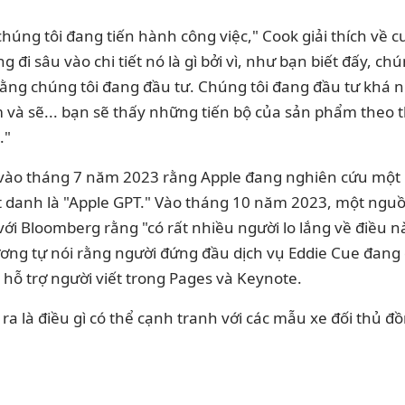
 chúng tôi đang tiến hành công việc,"
Cook giải thích về 
ng đi sâu vào chi tiết nó là gì bởi vì, như bạn biết đấy, c
ằng chúng tôi đang đầu tư. Chúng tôi đang đầu tư khá n
 và sẽ... bạn sẽ thấy những tiến bộ của sản phẩm theo 
."
 vào tháng 7 năm 2023
rằng Apple đang nghiên cứu một m
ệt danh là "Apple GPT." Vào tháng 10 năm 2023, một ngu
 với Bloomberg rằng "có rất nhiều người lo lắng về điều n
 tương tự nói rằng người đứng đầu dịch vụ Eddie Cue đ
 hỗ trợ người viết trong Pages và Keynote.
t ra là điều gì có thể cạnh tranh với các mẫu xe đối thủ đ