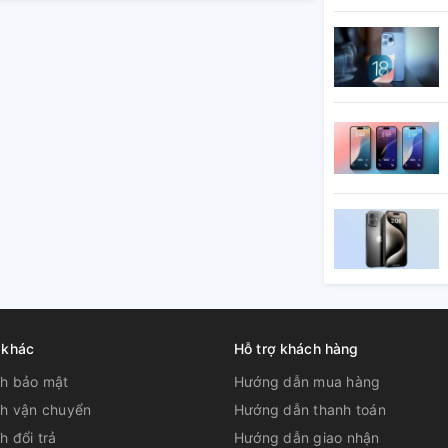
 khác
Hỗ trợ khách hàng
ch bảo mật
Hướng dẫn mua hàng
ch vận chuyển
Hướng dẫn thanh toán
h đổi trả
Hướng dẫn giao nhận