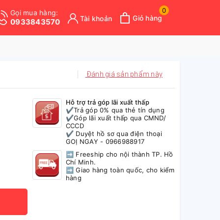
0
Gọi mua hàng:
Giỏ hàng
Tài khoản
0933843570
Đánh giá sản phẩm này
Hỗ trợ trả góp lãi xuất thấp
✔️Trả góp 0% qua thẻ tín dụng
✔️Góp lãi xuất thấp qua CMND/
CCCD
✔️ Duyệt hồ sơ qua điện thoại
GOỊ NGAY - 0966988917
➡ Freeship cho nội thành TP. Hồ
Chí Minh.
➡ Giao hàng toàn quốc, cho kiểm
hàng