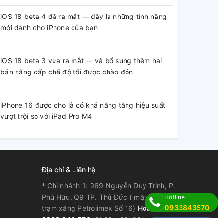
iOS 18 beta 4 đã ra mắt — đây là những tính năng
mới dành cho iPhone của bạn
iOS 18 beta 3 vừa ra mắt — và bổ sung thêm hai
bản nâng cấp chế độ tối được chào đón
iPhone 16 được cho là có khả năng tăng hiệu suất
vượt trội so với iPad Pro M4
Địa chỉ & Liên hệ
* Chi nhánh 1: 969 Nguyễn Duy Trinh, P.
Phú Hữu, Q9 TP. Thủ Đức ( mặt tiền, kế
Hotline
0933843570
trạm xăng Petrolimex Số 16)
Hotline: