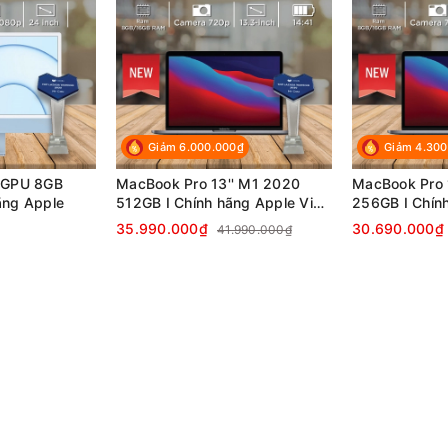
Giảm 6.000.000₫
Giảm 4.300
7GPU 8GB
MacBook Pro 13'' M1 2020
MacBook Pro 
ãng Apple
512GB I Chính hãng Apple Việt
256GB I Chính
Nam
Nam
35.990.000₫
30.690.000₫
41.990.000₫