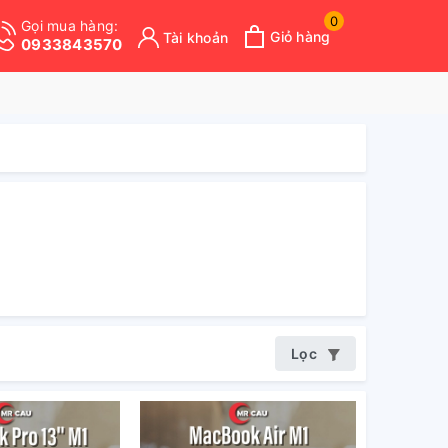
0
Gọi mua hàng:
Giỏ hàng
Tài khoản
0933843570
Lọc