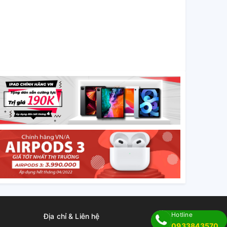
Hotline
Địa chỉ & Liên hệ
0933843570