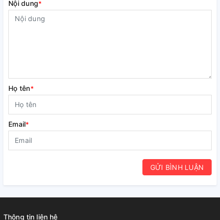
Nội dung
*
Họ tên
*
Email
*
GỬI BÌNH LUẬN
Thông tin liên hệ