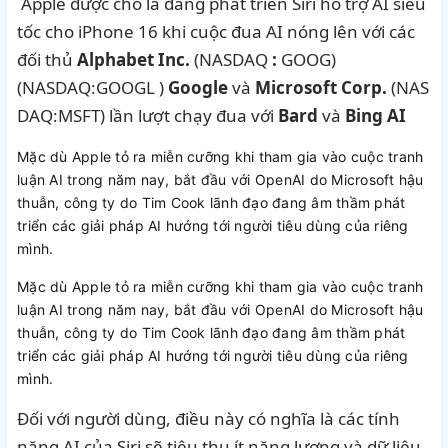
Apple được cho là đang phát triển Siri hỗ trợ AI siêu
tốc cho iPhone 16 khi cuộc đua AI nóng lên với các
đối thủ
Alphabet Inc.
(NASDAQ
:
GOOG)
(NASDAQ:GOOGL
)
Google
và
Microsoft
Corp.
(NAS
DAQ:MSFT) lần lượt chạy đua với
Bard
và
Bing
AI
Mặc dù Apple tỏ ra miễn cưỡng khi tham gia vào cuộc tranh
luận AI trong năm nay, bắt đầu với OpenAI do Microsoft hậu
thuẫn, công ty do Tim Cook lãnh đạo đang âm thầm phát
triển các giải pháp AI hướng tới người tiêu dùng của riêng
mình.
Mặc dù Apple tỏ ra miễn cưỡng khi tham gia vào cuộc tranh
luận AI trong năm nay, bắt đầu với OpenAI do Microsoft hậu
thuẫn, công ty do Tim Cook lãnh đạo đang âm thầm phát
triển các giải pháp AI hướng tới người tiêu dùng của riêng
mình.
Đối với người dùng, điều này có nghĩa là các tính
năng AI của Siri sẽ tiêu thụ ít năng lượng và dữ liệu