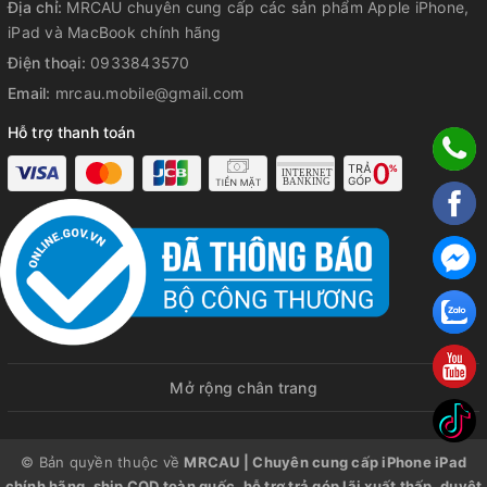
Địa chỉ:
MRCAU chuyên cung cấp các sản phẩm Apple iPhone,
iPad và MacBook chính hãng
Điện thoại:
0933843570
Email:
mrcau.mobile@gmail.com
Hỗ trợ thanh toán
Mở rộng chân trang
© Bản quyền thuộc về
MRCAU | Chuyên cung cấp iPhone iPad
chính hãng, ship COD toàn quốc, hỗ trợ trả góp lãi xuất thấp, duyệt